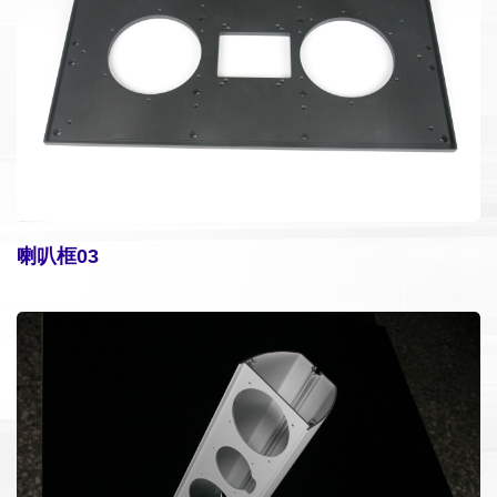
喇叭框03