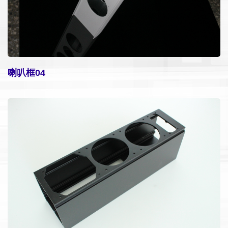
喇叭框04